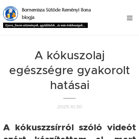
Bornemisza Sütöde Reményi Ilona
blogja
Gyors, finom sütemények, egytálételek...és más érdekességek...
A kókuszolaj
egészségre gyakorolt
hatásai
2025.10.30
A kókuszzsírról szóló videót