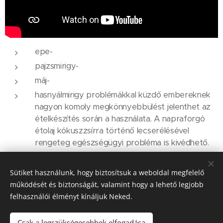
epe-
pajzsmirigy-
máj-
hasnyálmirigy problémákkal küzdő embereknek
nagyon komoly megkönnyebbülést jelenthet az
ételkészítés során a használata. A napraforgó
étolaj kókuszzsírra történő lecserélésével
rengeteg egészségügyi probléma is kivédhető.
A többi információt hallgasd meg a videóban!
Sütiket használunk, hogy biztosítsuk a weboldal megfelelő
működését és biztonságát, valamint hogy a lehető legjobb
felhasználói élményt kínáljuk Neked.
Share
Csak a legszükségesebbek elfogadása