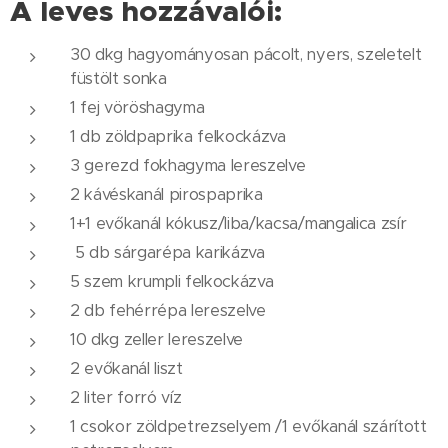
A leves hozzávalói:
30 dkg hagyományosan pácolt, nyers, szeletelt
füstölt sonka
1 fej vöröshagyma
1 db zöldpaprika felkockázva
3 gerezd fokhagyma lereszelve
2 kávéskanál pirospaprika
1+1 evőkanál kókusz/liba/kacsa/mangalica zsír
5 db sárgarépa karikázva
5 szem krumpli felkockázva
2 db fehérrépa lereszelve
10 dkg zeller lereszelve
2 evőkanál liszt
2 liter forró víz
1 csokor zöldpetrezselyem /1 evőkanál szárított