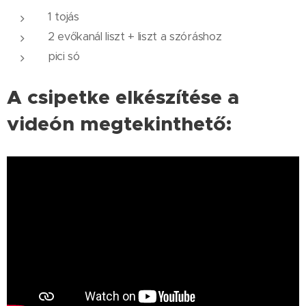
1 tojás
2 evőkanál liszt + liszt a szóráshoz
pici só
A csipetke elkészítése a
videón megtekinthető: