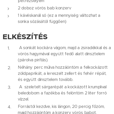
petrezselyem
2 doboz vörös bab konzerv
1 kávéskanál só (ez a mennyiség változhat a
sonka sózásától függően)
ELKÉSZÍTÉS
A sonkát kockára vágom, majd a zsiradékkal és a
vörös hagymával együtt fedő alatt dinsztelem
(párolva pirítás).
Néhány perc múlva hozzáöntöm a felkockázott
zöldpaprikát, a lereszelt zellert és fehér répát,
és együtt dinsztelem tovább.
A szeletelt sárgarépát a kockázott krumplival
beledobom a fazékba és felöntöm 2 liter forró
vízzel.
Forrástól kezdve, kis lángon, 20 percig főzöm,
majd hozzáöntöm a konzerv vörös babot.