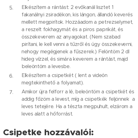
Elkészítem a rántást: 2 evőkanál lisztet 1
fakanálnyi zsiradékon, kis lángon, állandó keverés
mellett megpirítok. Hozzáadom a petrezselymet,
a reszelt fokhagymát és a piros paprikát, és
összekeverem az anyagokat. (Nem szabad
pirítani, le kell venni a tűzről és úgy összekeverni,
nehogy megégjenek a fűszerek.) Felöntöm 2 dl
hideg vízzel, és simára keverem a rántást, majd
beleöntöm a levesbe.
Elkészítem a csipetkét ( lent a videón
megtekinthető a folyamat).
Amikor újra felforr a lé, beleöntöm a csipetkét és
addig főzöm a levest, míg a csipetkék feljönnek a
leves tetejére. Ha a tészta megpuhult, elzárom a
leves alatt a hőforrást.
Csipetke hozzávalói: