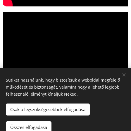
Sütiket használunk, hogy biztosítsuk a weboldal megfelelő
működését és biztonságát, valamint hogy a lehető legjobb
felhasználói élményt kínáljuk Neked.
Share
Csak a legszükségesebbek elfogadása
Összes elfogadása