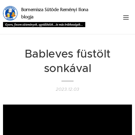
Bornemisza Sütöde Reményi Ilona
blogja
Gyors, finom sütemények, egytálételek...és más érdekességek...
Bableves füstölt
sonkával
2023.12.03