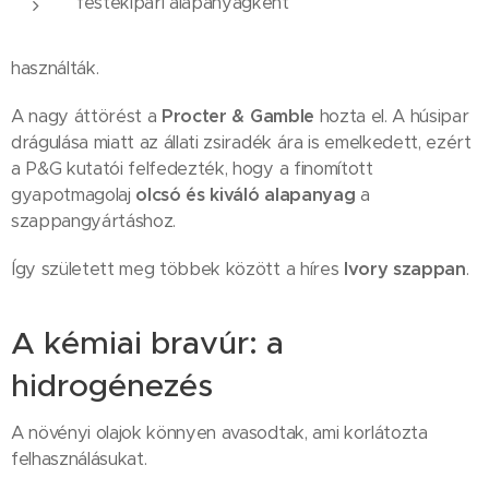
festékipari alapanyagként
használták.
A nagy áttörést a
Procter & Gamble
hozta el. A húsipar
drágulása miatt az állati zsiradék ára is emelkedett, ezért
a P&G kutatói felfedezték, hogy a finomított
gyapotmagolaj
olcsó és kiváló alapanyag
a
szappangyártáshoz.
Így született meg többek között a híres
Ivory szappan
.
A kémiai bravúr: a
hidrogénezés
A növényi olajok könnyen avasodtak, ami korlátozta
felhasználásukat.