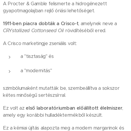
A Procter & Gamble felismerte a hidrogénezett
gyapotmagolajban rejlő óriási lehetőséget.
1911-ben piacra dobták a Crisco-t
, amelynek neve a
CRYstallized Cottonseed Oil
rövidítéséből ered.
A Crisco marketingje zseniális volt:
a "tisztaság" és
a "modernitás"
szimbólumaként mutatták be, szembeállítva a sokszor
kétes minőségű sertészsírral.
Ez volt az
első laboratóriumban előállított élelmiszer
,
amely egy korábbi hulladéktermékből készült.
Ez a kémiai újítás alapozta meg a modern margarinok és