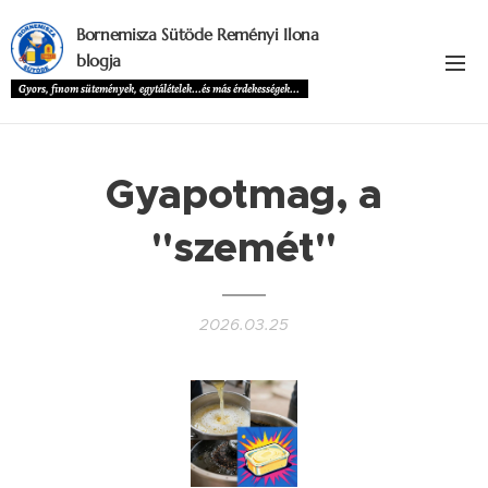
Bornemisza Sütöde Reményi Ilona
blogja
Gyors, finom sütemények, egytálételek...és más érdekességek...
Gyapotmag, a
"szemét"
2026.03.25