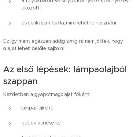
a folyókba öntve súlyos környezetszennyezést
okozott,
és senki sem tudta, mire lehetne használni.
Ez így ment egészen addig, amíg rá nem jöttek, hogy
olajat lehet belőle sajtolni
.
Az első lépések: lámpaolajból
szappan
Kezdetben a gyapotmagolajat főként:
lámpaolajként,
gépek kenésére,