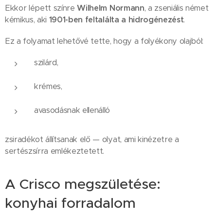
Ekkor lépett színre
Wilhelm Normann
, a zseniális német
kémikus, aki
1901-ben feltalálta a hidrogénezést
.
Ez a folyamat lehetővé tette, hogy a folyékony olajból:
szilárd,
krémes,
avasodásnak ellenálló
zsiradékot állítsanak elő — olyat, ami kinézetre a
sertészsírra emlékeztetett.
A Crisco megszületése:
konyhai forradalom