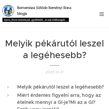
Bornemisza Sütöde Reményi Ilona
blogja
Gyors, finom sütemények, egytálételek...és más érdekességek...
Melyik pékárutól leszel
a legéhesebb?
2025.10.31
Melyik pékárutól leszel a legéhesebb?
Miért érdemes figyelni arra, hogy az
ételnek mennyi a GI-je?Mi az a GI?