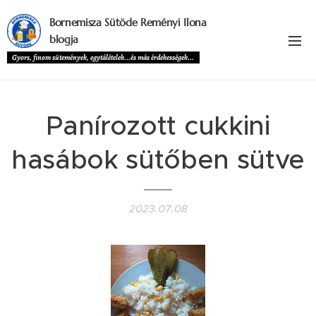
Bornemisza Sütöde Reményi Ilona
blogja
Gyors, finom sütemények, egytálételek...és más érdekességek...
Panírozott cukkini
hasábok sütőben sütve
2023.07.08