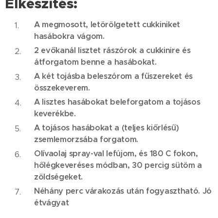
Elkészítés:
A megmosott, letörölgetett cukkiniket
hasábokra vágom.
2 evőkanál lisztet rászórok a cukkinire és
átforgatom benne a hasábokat.
A két tojásba beleszórom a fűszereket és
összekeverem.
A lisztes hasábokat beleforgatom a tojásos
keverékbe.
A tojásos hasábokat a (teljes kiőrlésű)
zsemlemorzsába forgatom.
Olívaolaj spray-val lefújom, és 180 C fokon,
hőlégkeveréses módban, 30 percig sütöm a
zöldségeket.
Néhány perc várakozás után fogyasztható. Jó
étvágyat