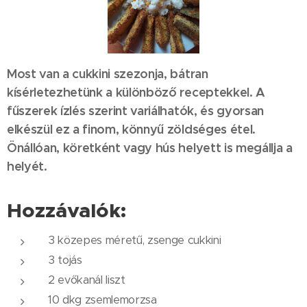
Most van a cukkini szezonja, bátran
kísérletezhetünk a különböző receptekkel. A
fűszerek ízlés szerint variálhatók, és gyorsan
elkészül ez a finom, könnyű zöldséges étel.
Önállóan, köretként vagy hús helyett is megállja a
helyét.
Hozzávalók:
3 közepes méretű, zsenge cukkini
3 tojás
2 evőkanál liszt
10 dkg zsemlemorzsa