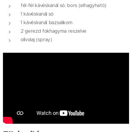
fél-fél kávéskanál só, bors (elhagyható)
1 kávéskanál só
1 kávéskanál bazsalikom
2 gerezd fokhagyma reszelve
olívolaj (spray)