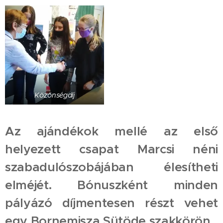
Közönségdíj
Az ajándékok mellé az első
helyezett csapat Marcsi néni
szabadulószobájában élesítheti
elméjét. Bónuszként minden
pályázó díjmentesen részt vehet
egy Bornemisza Sütöde szakkörön.