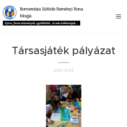
Bornemisza Sütöde Reményi Ilona
blogja
Gyors, finom sütemények, egytálételek...és más érdekességek...
Társasjáték pályázat
2021.11.03