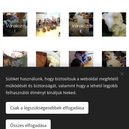
Várakozás
Várakozás
I.
II.
Sütiket használunk, hogy biztosítsuk a weboldal megfelelő
működését és biztonságát, valamint hogy a lehető legjobb
felhasználói élményt kínáljuk Neked.
Share
Csak a legszükségesebbek elfogadása
Összes elfogadása