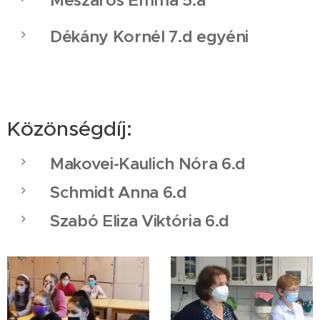
Mészáros Emma 5.a
Dékány Kornél 7.d egyéni
Közönségdíj:
Makovei-Kaulich Nóra 6.d
Schmidt Anna 6.d
Szabó Eliza Viktória 6.d