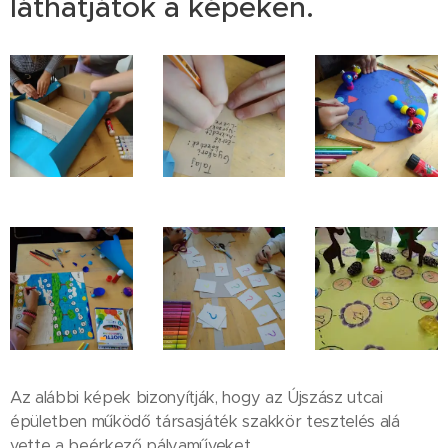
láthatjátok a képeken.
Az alábbi képek bizonyítják, hogy az Újszász utcai
épületben működő társasjáték szakkör tesztelés alá
vette a beérkező pályaműveket.