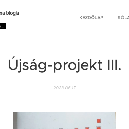
na blogja
KEZDŐLAP
RÓL
...
Újság-projekt III.
2023.06.17