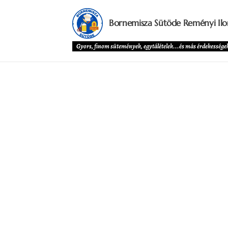
Bornemisza Sütöde Reményi Ilo
Gyors, finom sütemények, egytálételek...és más érdekességek