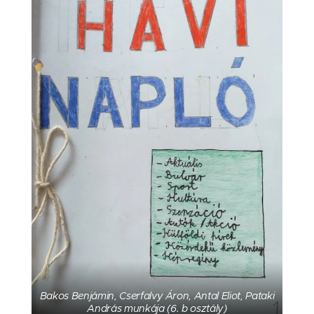
Bakos Benjámin, Cserfalvy Áron, Antal Eliot, Pataki
András munkája (6. b osztály)