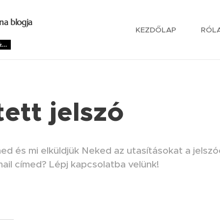
na blogja
KEZDŐLAP
RÓL
...
tett jelszó
ed és mi elküldjük Neked az utasításokat a jelsz
mail címed? Lépj kapcsolatba velünk!