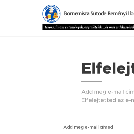
Bornemisza Sütöde Reményi Ilo
Gyors, finom sütemények, egytálételek...és más érdekességek
Elfelej
Add meg e-mail cím
Elfelejtetted az e-
Add meg e-mail címed